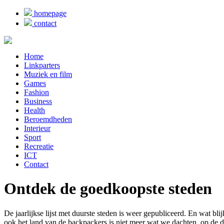
homepage
contact
Home
Linkparters
Muziek en film
Games
Fashion
Business
Health
Beroemdheden
Interieur
Sport
Recreatie
ICT
Contact
Ontdek de goedkoopste steden
De jaarlijkse lijst met duurste steden is weer gepubliceerd. En wat bli
ook het land van de backpackers is niet meer wat we dachten, op de d