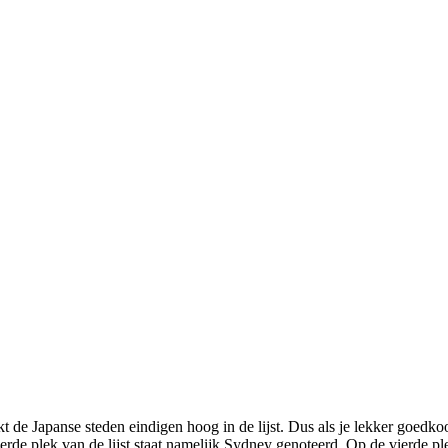
jkt de Japanse steden eindigen hoog in de lijst. Dus als je lekker goedk
erde plek van de lijst staat namelijk Sydney genoteerd. Op de vierde p