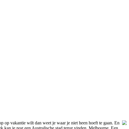
oop op vakantie wilt dan weet je waar je niet heen hoeft te gaan. En
lek kan je nog een Australische stad terug vinden, Melbourne. Een